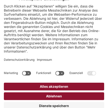
Kundenmanagement Sonstige
Leistungserbringer
Sie wollen uns persönlich sprechen? Rufen Sie unser
Team aus dem Kundenmanagement für sonstige
Leistungserbringer gerne direkt an:
Ambulante Pflege:
0281 / 9885-230
Heilmittel:
0281 / 9885-210
Hilfsmittel:
0281 / 9885-222
Transport:
0281 / 9885-270
Weitere Hilfsmittel:
0281 / 9885-220