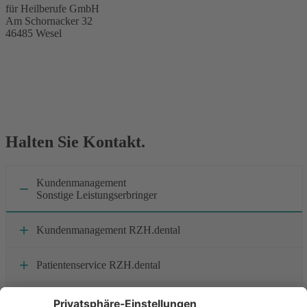
für Heilberufe GmbH
Am Schornacker 32
46485 Wesel
Halten Sie Kontakt.
Kundenmanagement
Sonstige Leistungserbringer
Kundenmanagement RZH.dental
Patientenservice RZH.dental
User Support / Digitale Produkte