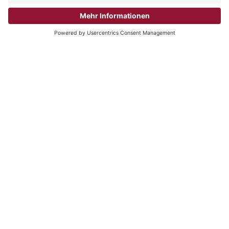
NACH OBEN
Sitz der Gesellschaft:
RZH Rechenzentrum
für Heilberufe GmbH
Am Schornacker 32
46485 Wesel
Telefon: 0281 9885-0
E-Mail: info@rzh.de
Postanschrift Wesel:
Philipp-Reis-Straße 7-9
46485 Wesel
Karriere
Impressum
Datenschutz