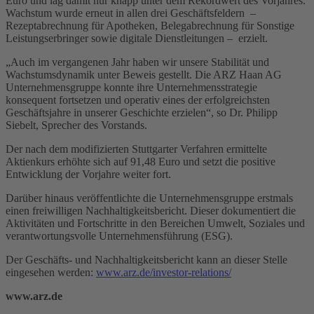
Euro und lag damit nur knapp unter dem Rekordwert des Vorjahres.
Wachstum wurde erneut in allen drei Geschäftsfeldern –
Rezeptabrechnung für Apotheken, Belegabrechnung für Sonstige
Leistungserbringer sowie digitale Dienstleitungen – erzielt.
„Auch im vergangenen Jahr haben wir unsere Stabilität und
Wachstumsdynamik unter Beweis gestellt. Die ARZ Haan AG
Unternehmensgruppe konnte ihre Unternehmensstrategie
konsequent fortsetzen und operativ eines der erfolgreichsten
Geschäftsjahre in unserer Geschichte erzielen“, so Dr. Philipp
Siebelt, Sprecher des Vorstands.
Der nach dem modifizierten Stuttgarter Verfahren ermittelte
Aktienkurs erhöhte sich auf 91,48 Euro und setzt die positive
Entwicklung der Vorjahre weiter fort.
Darüber hinaus veröffentlichte die Unternehmensgruppe erstmals
einen freiwilligen Nachhaltigkeitsbericht. Dieser dokumentiert die
Aktivitäten und Fortschritte in den Bereichen Umwelt, Soziales und
verantwortungsvolle Unternehmensführung (ESG).
Der Geschäfts- und Nachhaltigkeitsbericht kann an dieser Stelle
eingesehen werden:
www.arz.de/investor-relations/
www.arz.de