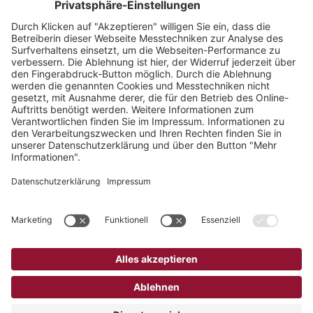
Ambulante Pflege: Mathematische Optimierungen verkürzen
Touren um bis zu 20 Prozent
Sitz der Gesellschaft:
RZH Rechenzentrum
für Heilberufe GmbH
Am Schornacker 32
46485 Wesel
Telefon: 0281 9885-0
E-Mail: info@rzh.de
Postanschrift Wesel:
Philipp-Reis-Straße 7-9
46485 Wesel
Karriere
Impressum
Datenschutz