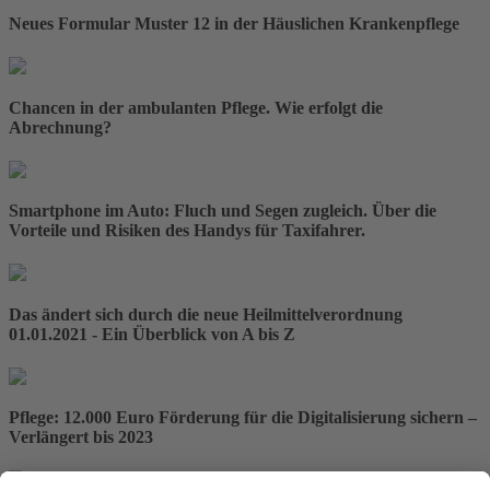
Neues Formular Muster 12 in der Häuslichen Krankenpflege
Chancen in der ambulanten Pflege. Wie erfolgt die
Abrechnung?
Smartphone im Auto: Fluch und Segen zugleich. Über die
Vorteile und Risiken des Handys für Taxifahrer.
Das ändert sich durch die neue Heilmittelverordnung
01.01.2021 - Ein Überblick von A bis Z
Pflege: 12.000 Euro Förderung für die Digitalisierung sichern –
Verlängert bis 2023